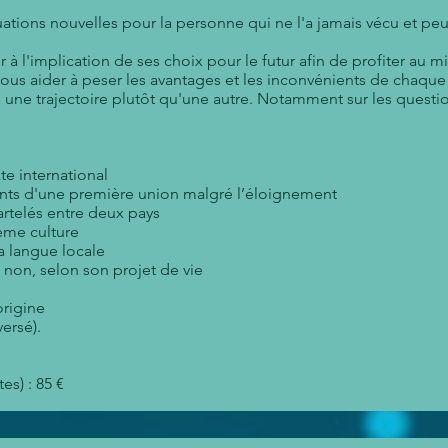
uations nouvelles pour la personne qui ne l'a jamais vécu et pe
ir
à
l'implication de ses choix pour le futur afin de profiter au 
vous aider
à
peser les avantages et les inconvénients de chaqu
une trajectoire plutôt qu'une autre. Notamment sur les questi
te international
fants d'une première union malgré l’éloignement
artelés entre deux pays
ième culture
la langue locale
 non, selon son projet de vie
origine
versé
).
es) : 85 €