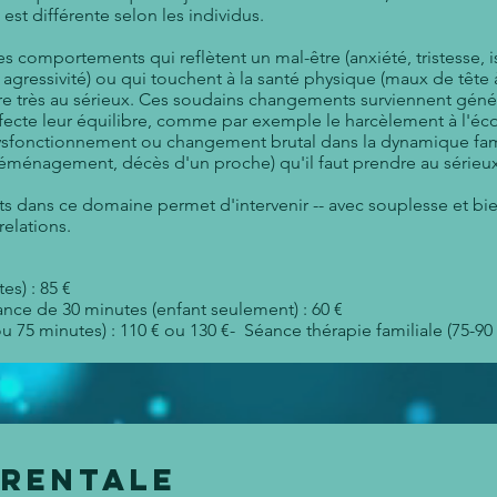
 est différente selon les individus.
 comportements qui reflètent un mal-être (anxiété, tristesse, i
r, agressivité) ou qui touchent à la santé physique (maux de tête à
dre très au sérieux. Ces soudains changements surviennent géné
cte leur équilibre, comme par exemple le harcèlement à l'écol
ysfonctionnement ou changement brutal dans la dynamique fam
, déménagement, décès d'un proche) qu'il faut prendre au sérieu
ts dans ce domaine permet d'intervenir -- avec souplesse et bien
relations.
es) : 85 €
ance de 30 minutes (enfant seulement) : 60 €
u 75 minutes) : 110 € ou 130 €- Séance thérapie familiale (75-90
arentale