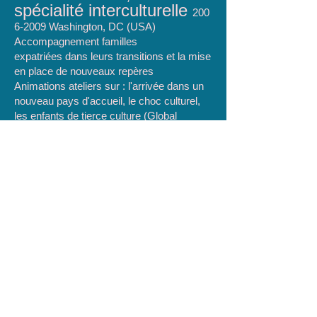
spécialité interculturelle
200
6-2009
Washington, DC (USA)
Accompagnement familles
expatriées dans leurs transitions et la mise
en place de nouveaux repères
Animations ateliers sur : l'arrivée dans un
nouveau pays d'accueil, le choc culturel,
les enfants de tierce culture (Global
Nomads) et le retour au pays, choc
culturel inversé
Competences specifiques
Sensibilité Multiculturelle
Théorie Adlerienne de Parentalité /
Discipline Positive
Approche Psychodynamique
axée sur les talents et les lignes de forces
qui accorde une place essentielle a la